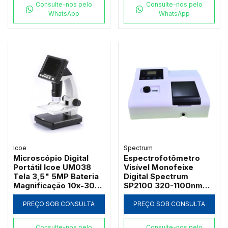
Consulte-nos pelo
Consulte-nos pelo
WhatsApp
WhatsApp
Icoe
Spectrum
Microscópio Digital
Espectrofotômetro
Portátil Icoe UM038
Visível Monofeixe
Tela 3,5" 5MP Bateria
Digital Spectrum
Magnificação 10x-300x
SP2100 320-1100nm
e Iluminação LED
com Suporte 4
Cubetas de 50mm e
PREÇO SOB CONSULTA
PREÇO SOB CONSULTA
Software PC
Consulte-nos pelo
Consulte-nos pelo