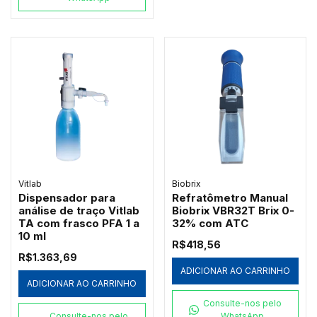
Vitlab
Biobrix
Dispensador para
Refratômetro Manual
análise de traço Vitlab
Biobrix VBR32T Brix 0-
TA com frasco PFA 1 a
32% com ATC
10 ml
R$418,56
R$1.363,69
ADICIONAR AO CARRINHO
ADICIONAR AO CARRINHO
Consulte-nos pelo
Consulte-nos pelo
WhatsApp