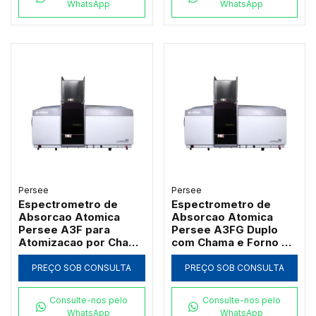
WhatsApp
WhatsApp
Persee
Persee
Espectrometro de
Espectrometro de
Absorcao Atomica
Absorcao Atomica
Persee A3F para
Persee A3FG Duplo
Atomizacao por Chama
com Chama e Forno de
com Queimador de
Grafite Transversal
Titanio
PREÇO SOB CONSULTA
PREÇO SOB CONSULTA
Consulte-nos pelo
Consulte-nos pelo
WhatsApp
WhatsApp