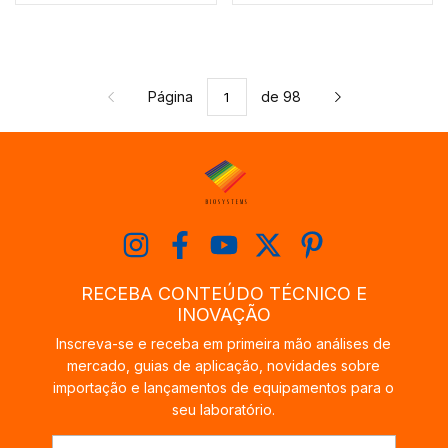
Página
de 98
RECEBA CONTEÚDO TÉCNICO E
INOVAÇÃO
Inscreva-se e receba em primeira mão análises de
mercado, guias de aplicação, novidades sobre
importação e lançamentos de equipamentos para o
seu laboratório.