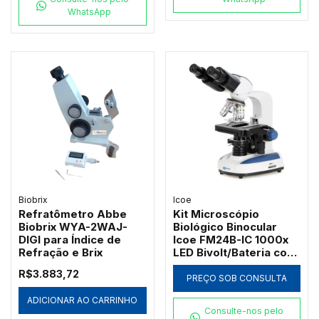
WhatsApp
Biobrix
Icoe
Refratômetro Abbe
Kit Microscópio
Biobrix WYA-2WAJ-
Biológico Binocular
DIGI para Índice de
Icoe FM24B-IC 1000x
Refração e Brix
LED Bivolt/Bateria com
Ótica Acromática
R$3.883,72
PREÇO SOB CONSULTA
ADICIONAR AO CARRINHO
Consulte-nos pelo