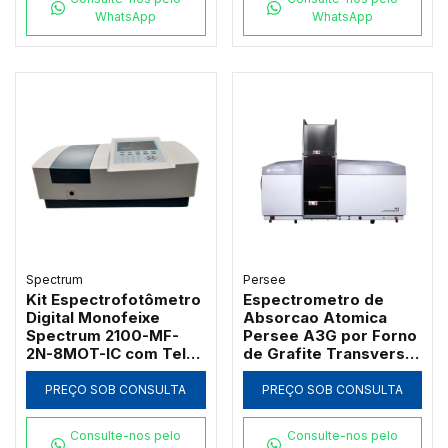
WhatsApp
WhatsApp
Spectrum
Persee
Kit Espectrofotômetro
Espectrometro de
Digital Monofeixe
Absorcao Atomica
Spectrum 2100-MF-
Persee A3G por Forno
2N-8MOT-IC com Tela
de Grafite Transversal
de 7" Banda 2nm 21
com Correcao D2 e SR
CFR e Carrossel 8
PREÇO SOB CONSULTA
PREÇO SOB CONSULTA
Posições
Consulte-nos pelo
Consulte-nos pelo