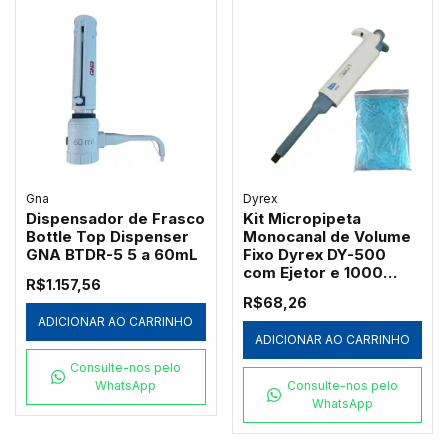
Gna
Dyrex
Dispensador de Frasco
Kit Micropipeta
Bottle Top Dispenser
Monocanal de Volume
GNA BTDR-5 5 a 60mL
Fixo Dyrex DY-500
com Ejetor e 1000
R$1.157,56
Ponteiras Azuis
R$68,26
Redplast 500µL
ADICIONAR AO CARRINHO
ADICIONAR AO CARRINHO
Consulte-nos pelo
WhatsApp
Consulte-nos pelo
WhatsApp