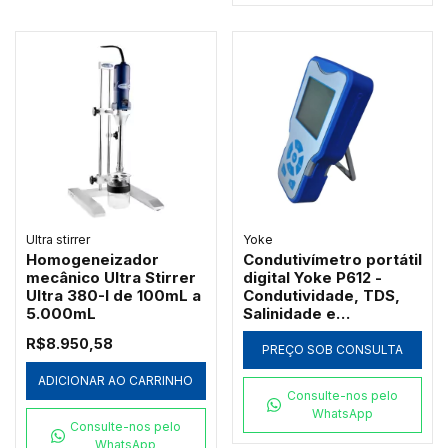
Ultra stirrer
Yoke
Homogeneizador
Condutivímetro portátil
mecânico Ultra Stirrer
digital Yoke P612 -
Ultra 380-I de 100mL a
Condutividade, TDS,
5.000mL
Salinidade e
Resistividade
R$8.950,58
PREÇO SOB CONSULTA
ADICIONAR AO CARRINHO
Consulte-nos pelo
WhatsApp
Consulte-nos pelo
WhatsApp