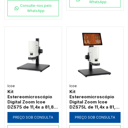
WhatsApp
Consulte-nos pelo
WhatsApp
Icoe
Icoe
Kit
Kit
Estereomicroscópio
Estereomicroscópio
Digital Zoom Icoe
Digital Zoom Icoe
DZS75 de 11,4x a 81,8x
DZS75L de 11,4x a 81,8x
Câmera 4MP Anel LED
Tela Touch 10" 4MP
HDMI Wi-Fi (Sem Tela)
Anel LED HDMI Wi-Fi
PREÇO SOB CONSULTA
PREÇO SOB CONSULTA