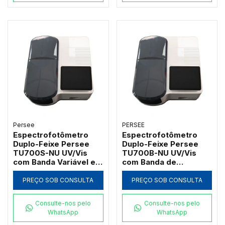
Persee
PERSEE
Espectrofotômetro
Espectrofotômetro
Duplo-Feixe Persee
Duplo-Feixe Persee
TU700S-NU UV/Vis
TU700B-NU UV/Vis
com Banda Variável e
com Banda de
Software UVWin (190 a
Passagem 2nm e
1100nm)
Software UVWin (190 a
PREÇO SOB CONSULTA
PREÇO SOB CONSULTA
1100nm)
Consulte-nos pelo
Consulte-nos pelo
WhatsApp
WhatsApp