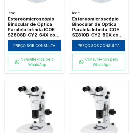
Icoe
Icoe
Estereomicroscópio
Estereomicroscópio
Binocular de Óptica
Binocular de Óptica
Paralela Infinita ICOE
Paralela Infinita ICOE
SZ808B-CY2-64X com
SZ810B-CY2-80X com
Estativa CY2 e Zoom
Foco Coaxial e Zoom
até 64x
até 80x
PREÇO SOB CONSULTA
PREÇO SOB CONSULTA
Consulte-nos pelo
Consulte-nos pelo
WhatsApp
WhatsApp