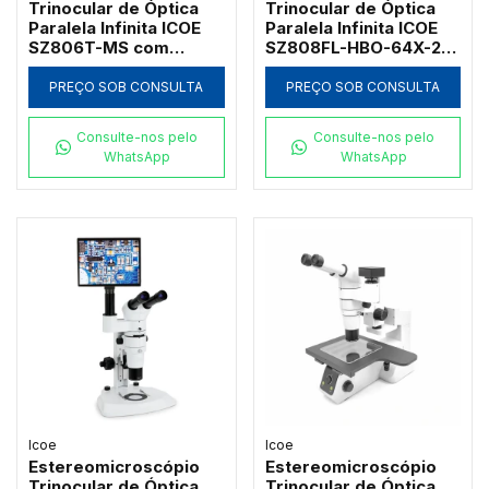
Trinocular de Óptica
Trinocular de Óptica
Paralela Infinita ICOE
Paralela Infinita ICOE
SZ806T-MS com
SZ808FL-HBO-64X-2FE
Platina Mecânica Móvel
com Epi-Fluorescência
Dupla e Foco Baixo
e Zoom até 64x
PREÇO SOB CONSULTA
PREÇO SOB CONSULTA
Consulte-nos pelo
Consulte-nos pelo
WhatsApp
WhatsApp
Icoe
Icoe
Estereomicroscópio
Estereomicroscópio
Trinocular de Óptica
Trinocular de Óptica