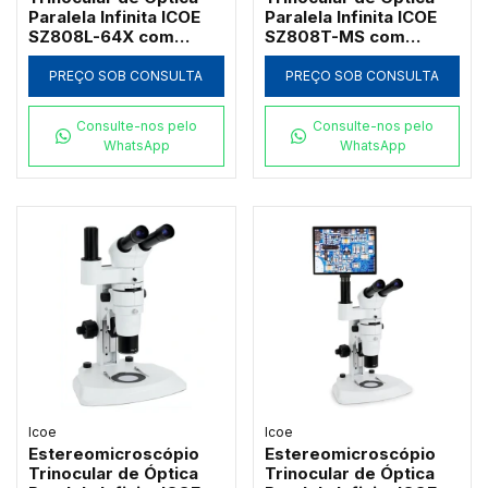
Paralela Infinita ICOE
Paralela Infinita ICOE
SZ808L-64X com
SZ808T-MS com
Tablet Integrado e
Platina Mecânica Móvel
Zoom até 64x
Dupla Grande e Zoom
PREÇO SOB CONSULTA
PREÇO SOB CONSULTA
1:8
Consulte-nos pelo
Consulte-nos pelo
WhatsApp
WhatsApp
Icoe
Icoe
Estereomicroscópio
Estereomicroscópio
Trinocular de Óptica
Trinocular de Óptica