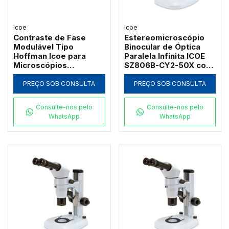
Icoe
Icoe
Contraste de Fase
Estereomicroscópio
Modulável Tipo
Binocular de Óptica
Hoffman Icoe para
Paralela Infinita ICOE
Microscópios
SZ806B-CY2-50X com
Invertidos IV6100 e
Zoom Galileano
IV6200 (Contraste-
Indexado e Sistema
PREÇO SOB CONSULTA
PREÇO SOB CONSULTA
Hoffman)
AntiShock
Consulte-nos pelo
Consulte-nos pelo
WhatsApp
WhatsApp