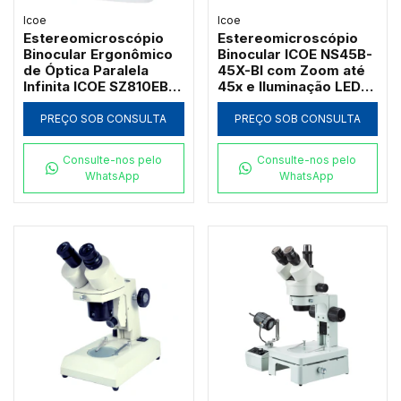
Icoe
Icoe
Estereomicroscópio
Estereomicroscópio
Binocular Ergonômico
Binocular ICOE NS45B-
de Óptica Paralela
45X-BI com Zoom até
Infinita ICOE SZ810EB-
45x e Iluminação LED
80X com Cabeçote
Dupla
Basculante e Zoom até
PREÇO SOB CONSULTA
PREÇO SOB CONSULTA
80x
Consulte-nos pelo
Consulte-nos pelo
WhatsApp
WhatsApp