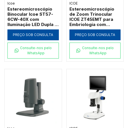
Icoe
ICOE
Estereomicroscópio
Estereomicroscópio
Binocular Icoe ST57-
de Zoom Trinocular
6CW-40X com
ICOE ZT45EMT para
Iluminação LED Dupla e
Embriologia com
Aumento até 40x
Estativa Diascópica e
Espelho Refletor
PREÇO SOB CONSULTA
PREÇO SOB CONSULTA
Consulte-nos pelo
Consulte-nos pelo
WhatsApp
WhatsApp