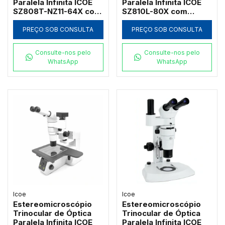
Paralela Infinita ICOE
Paralela Infinita ICOE
SZ808T-NZ11-64X com
SZ810L-80X com
Foco Coaxial e Zoom
Tablet 4K, Foco
até 64x
Coaxial e Zoom até 80x
PREÇO SOB CONSULTA
PREÇO SOB CONSULTA
Consulte-nos pelo
Consulte-nos pelo
WhatsApp
WhatsApp
Icoe
Icoe
Estereomicroscópio
Estereomicroscópio
Trinocular de Óptica
Trinocular de Óptica
Paralela Infinita ICOE
Paralela Infinita ICOE