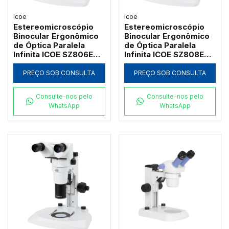
Icoe
Icoe
Estereomicroscópio
Estereomicroscópio
Binocular Ergonômico
Binocular Ergonômico
de Óptica Paralela
de Óptica Paralela
Infinita ICOE SZ806EB-
Infinita ICOE SZ808EB-
50X com Cabeçote
64X com Cabeçote
Basculante
Basculante e Zoom até
PREÇO SOB CONSULTA
PREÇO SOB CONSULTA
64x
Consulte-nos pelo
Consulte-nos pelo
WhatsApp
WhatsApp