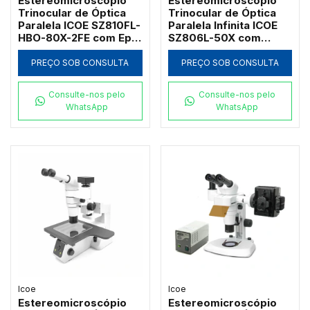
Estereomicroscópio
Estereomicroscópio
Trinocular de Óptica
Trinocular de Óptica
Paralela ICOE SZ810FL-
Paralela Infinita ICOE
HBO-80X-2FE com Epi-
SZ806L-50X com
Fluorescência
Tablet 4K e Zoom até
Mercúrio 100W e Foco
50x
PREÇO SOB CONSULTA
PREÇO SOB CONSULTA
Coaxial
Consulte-nos pelo
Consulte-nos pelo
WhatsApp
WhatsApp
Icoe
Icoe
Estereomicroscópio
Estereomicroscópio