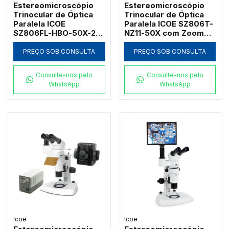
Estereomicroscópio
Estereomicroscópio
Trinocular de Óptica
Trinocular de Óptica
Paralela ICOE
Paralela ICOE SZ806T-
SZ806FL-HBO-50X-2FE
NZ11-50X com Zoom
com Epi-Fluorescência
Indexado e Duplo LED
Mercúrio 100W
PREÇO SOB CONSULTA
PREÇO SOB CONSULTA
Consulte-nos pelo
Consulte-nos pelo
WhatsApp
WhatsApp
Icoe
Icoe