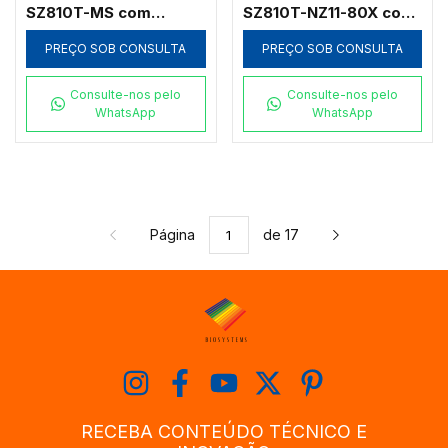
SZ810T-MS com
SZ810T-NZ11-80X com
Platina Mecânica Móvel
Foco Coaxial e Zoom
Dupla Grande e Zoom
até 80x
PREÇO SOB CONSULTA
PREÇO SOB CONSULTA
1:10
Consulte-nos pelo
Consulte-nos pelo
WhatsApp
WhatsApp
Página
de 17
RECEBA CONTEÚDO TÉCNICO E