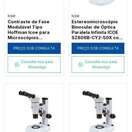
Icoe
Icoe
Contraste de Fase
Estereomicroscópio
Modulável Tipo
Binocular de Óptica
Hoffman Icoe para
Paralela Infinita ICOE
Microscópios
SZ806B-CY2-50X com
Invertidos IV6100 e
Zoom Galileano
IV6200 (Contraste-
Indexado e Sistema
PREÇO SOB CONSULTA
PREÇO SOB CONSULTA
Hoffman)
AntiShock
Consulte-nos pelo
Consulte-nos pelo
WhatsApp
WhatsApp