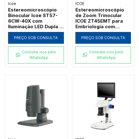
Icoe
ICOE
Estereomicroscópio
Estereomicroscópio
Binocular Icoe ST57-
de Zoom Trinocular
6CW-40X com
ICOE ZT45EMT para
Iluminação LED Dupla e
Embriologia com
Aumento até 40x
Estativa Diascópica e
Espelho Refletor
PREÇO SOB CONSULTA
PREÇO SOB CONSULTA
Consulte-nos pelo
Consulte-nos pelo
WhatsApp
WhatsApp