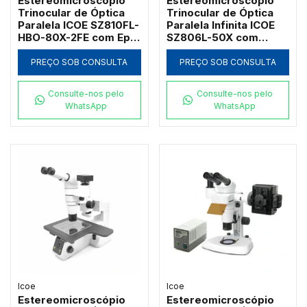
Estereomicroscópio
Estereomicroscópio
Trinocular de Óptica
Trinocular de Óptica
Paralela ICOE SZ810FL-
Paralela Infinita ICOE
HBO-80X-2FE com Epi-
SZ806L-50X com
Fluorescência
Tablet 4K e Zoom até
Mercúrio 100W e Foco
50x
PREÇO SOB CONSULTA
PREÇO SOB CONSULTA
Coaxial
Consulte-nos pelo
Consulte-nos pelo
WhatsApp
WhatsApp
Icoe
Icoe
Estereomicroscópio
Estereomicroscópio