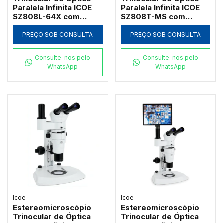
Paralela Infinita ICOE
Paralela Infinita ICOE
SZ808L-64X com
SZ808T-MS com
Tablet Integrado e
Platina Mecânica Móvel
Zoom até 64x
Dupla Grande e Zoom
PREÇO SOB CONSULTA
PREÇO SOB CONSULTA
1:8
Consulte-nos pelo
Consulte-nos pelo
WhatsApp
WhatsApp
Icoe
Icoe
Estereomicroscópio
Estereomicroscópio
Trinocular de Óptica
Trinocular de Óptica