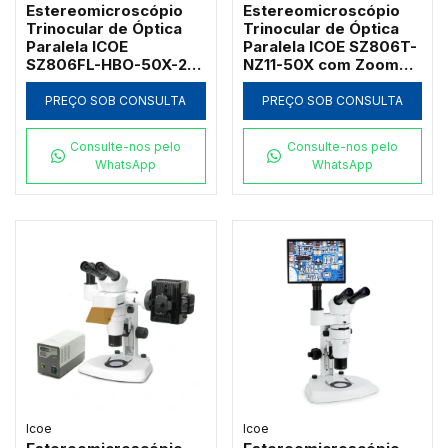
Estereomicroscópio
Estereomicroscópio
Trinocular de Óptica
Trinocular de Óptica
Paralela ICOE
Paralela ICOE SZ806T-
SZ806FL-HBO-50X-2FE
NZ11-50X com Zoom
com Epi-Fluorescência
Indexado e Duplo LED
Mercúrio 100W
PREÇO SOB CONSULTA
PREÇO SOB CONSULTA
Consulte-nos pelo
Consulte-nos pelo
WhatsApp
WhatsApp
Icoe
Icoe