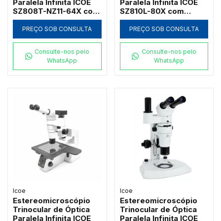
Paralela Infinita ICOE
Paralela Infinita ICOE
SZ808T-NZ11-64X com
SZ810L-80X com
Foco Coaxial e Zoom
Tablet 4K, Foco
até 64x
Coaxial e Zoom até 80x
PREÇO SOB CONSULTA
PREÇO SOB CONSULTA
Consulte-nos pelo
Consulte-nos pelo
WhatsApp
WhatsApp
Icoe
Icoe
Estereomicroscópio
Estereomicroscópio
Trinocular de Óptica
Trinocular de Óptica
Paralela Infinita ICOE
Paralela Infinita ICOE