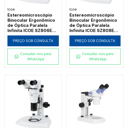
Icoe
Icoe
Estereomicroscópio
Estereomicroscópio
Binocular Ergonômico
Binocular Ergonômico
de Óptica Paralela
de Óptica Paralela
Infinita ICOE SZ806EB-
Infinita ICOE SZ808EB-
50X com Cabeçote
64X com Cabeçote
Basculante
Basculante e Zoom até
PREÇO SOB CONSULTA
PREÇO SOB CONSULTA
64x
Consulte-nos pelo
Consulte-nos pelo
WhatsApp
WhatsApp