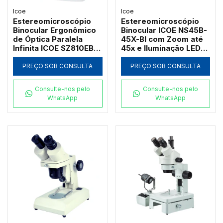
Icoe
Icoe
Estereomicroscópio
Estereomicroscópio
Binocular Ergonômico
Binocular ICOE NS45B-
de Óptica Paralela
45X-BI com Zoom até
Infinita ICOE SZ810EB-
45x e Iluminação LED
80X com Cabeçote
Dupla
Basculante e Zoom até
PREÇO SOB CONSULTA
PREÇO SOB CONSULTA
80x
Consulte-nos pelo
Consulte-nos pelo
WhatsApp
WhatsApp