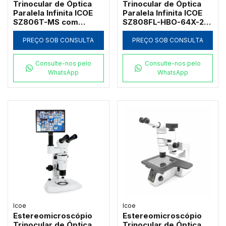
Trinocular de Óptica
Trinocular de Óptica
Paralela Infinita ICOE
Paralela Infinita ICOE
SZ806T-MS com
SZ808FL-HBO-64X-2FE
Platina Mecânica Móvel
com Epi-Fluorescência
Dupla e Foco Baixo
e Zoom até 64x
PREÇO SOB CONSULTA
PREÇO SOB CONSULTA
Consulte-nos pelo
Consulte-nos pelo
WhatsApp
WhatsApp
Icoe
Icoe
Estereomicroscópio
Estereomicroscópio
Trinocular de Óptica
Trinocular de Óptica