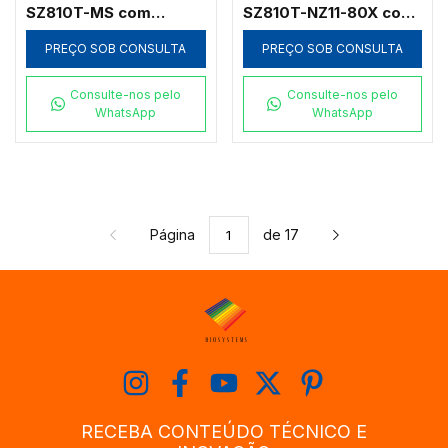
SZ810T-MS com
SZ810T-NZ11-80X com
Platina Mecânica Móvel
Foco Coaxial e Zoom
Dupla Grande e Zoom
até 80x
PREÇO SOB CONSULTA
PREÇO SOB CONSULTA
1:10
Consulte-nos pelo
Consulte-nos pelo
WhatsApp
WhatsApp
Página
de 17
RECEBA CONTEÚDO TÉCNICO E