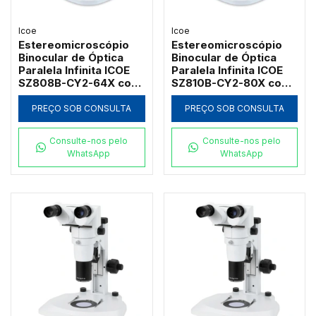
Icoe
Icoe
Estereomicroscópio
Estereomicroscópio
Binocular de Óptica
Binocular de Óptica
Paralela Infinita ICOE
Paralela Infinita ICOE
SZ808B-CY2-64X com
SZ810B-CY2-80X com
Estativa CY2 e Zoom
Foco Coaxial e Zoom
até 64x
até 80x
PREÇO SOB CONSULTA
PREÇO SOB CONSULTA
Consulte-nos pelo
Consulte-nos pelo
WhatsApp
WhatsApp