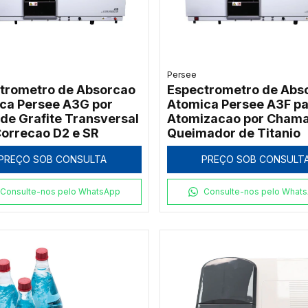
Persee
trometro de Absorcao
Espectrometro de Abs
ca Persee A3G por
Atomica Persee A3F pa
 de Grafite Transversal
Atomizacao por Cham
orrecao D2 e SR
Queimador de Titanio
PREÇO SOB CONSULTA
PREÇO SOB CONSULT
Consulte-nos pelo WhatsApp
Consulte-nos pelo What