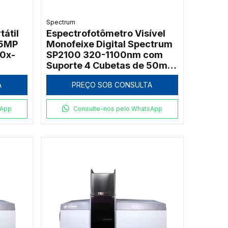
Spectrum
tátil
Espectrofotômetro Visível
 5MP
Monofeixe Digital Spectrum
10x-
SP2100 320-1100nm com
Suporte 4 Cubetas de 50mm
e Software PC
A
PREÇO SOB CONSULTA
sApp
Consulte-nos pelo WhatsApp