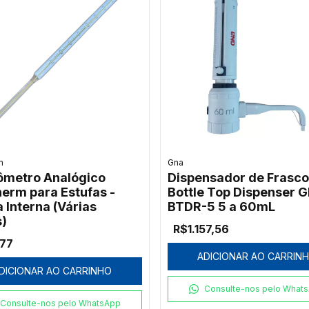
m
Gna
metro Analógico
Dispensador de Frasco
herm para Estufas -
Bottle Top Dispenser 
 Interna (Várias
BTDR-5 5 a 60mL
s)
R$1.157,56
,77
ADICIONAR AO CARRIN
DICIONAR AO CARRINHO
Consulte-nos pelo What
Consulte-nos pelo WhatsApp