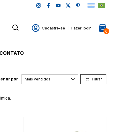
Cadastre-se
|
Fazer login
0
CONTATO
enar por
Filtrar
ímica.