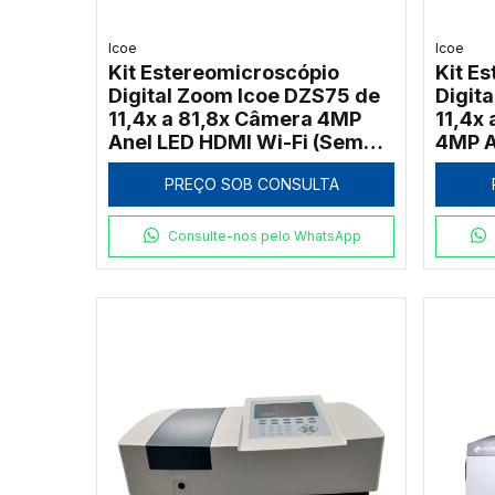
Icoe
Icoe
Kit Estereomicroscópio
Kit E
Digital Zoom Icoe DZS75 de
Digit
11,4x a 81,8x Câmera 4MP
11,4x 
Anel LED HDMI Wi-Fi (Sem
4MP A
Tela)
PREÇO SOB CONSULTA
Consulte-nos pelo WhatsApp