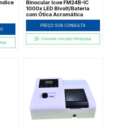
ndice
Binocular Icoe FM24B-IC
1000x LED Bivolt/Bateria
com Ótica Acromática
PREÇO SOB CONSULTA
HO
Consulte-nos pelo WhatsApp
sApp