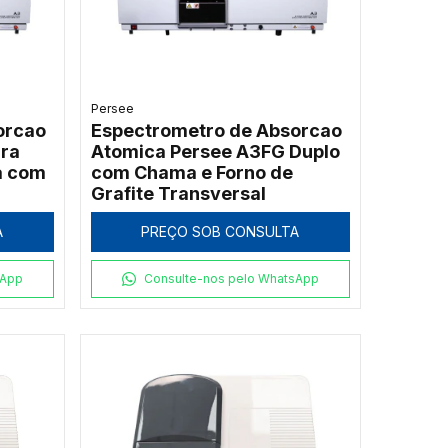
Persee
orcao
Espectrometro de Absorcao
ra
Atomica Persee A3FG Duplo
a com
com Chama e Forno de
Grafite Transversal
A
PREÇO SOB CONSULTA
sApp
Consulte-nos pelo WhatsApp