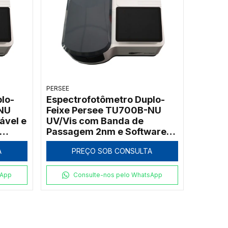
PERSEE
lo-
Espectrofotômetro Duplo-
NU
Feixe Persee TU700B-NU
ável e
UV/Vis com Banda de
Passagem 2nm e Software
UVWin (190 a 1100nm)
A
PREÇO SOB CONSULTA
sApp
Consulte-nos pelo WhatsApp