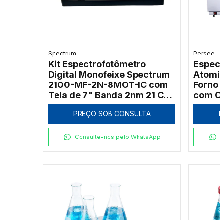
Spectrum
Persee
Kit Espectrofotômetro
Espec
Digital Monofeixe Spectrum
Atomi
2100-MF-2N-8MOT-IC com
Forno
Tela de 7" Banda 2nm 21 CFR
com C
e Carrossel 8 Posições
PREÇO SOB CONSULTA
Consulte-nos pelo WhatsApp