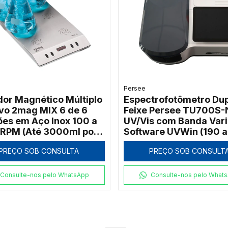
Persee
dor Magnético Múltiplo
Espectrofotômetro Dup
ivo 2mag MIX 6 de 6
Feixe Persee TU700S-
ões em Aço Inox 100 a
UV/Vis com Banda Vari
RPM (Até 3000ml por
Software UVWin (190 a
)
1100nm)
PREÇO SOB CONSULTA
PREÇO SOB CONSULT
Consulte-nos pelo WhatsApp
Consulte-nos pelo What