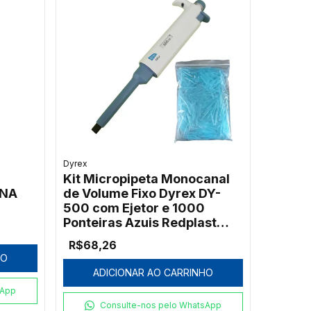
Dyrex
Kit Micropipeta Monocanal
GNA
de Volume Fixo Dyrex DY-
500 com Ejetor e 1000
Ponteiras Azuis Redplast
500µL
R$68,26
HO
ADICIONAR AO CARRINHO
sApp
Consulte-nos pelo WhatsApp