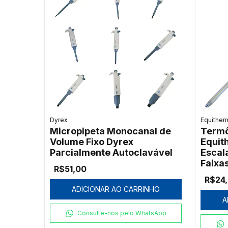
Dyrex
Equither
Micropipeta Monocanal de
Termô
Volume Fixo Dyrex
Equit
Parcialmente Autoclavável
Escala
Faixa
R$51,00
R$24
ADICIONAR AO CARRINHO
A
Consulte-nos pelo WhatsApp