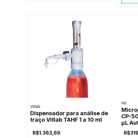
Htl
Vitlab
Micro
Dispensador para análise de
CP-50
traço Vitlab TAHF 1 a 10 ml
µL Au
R$1.363,69
R$31