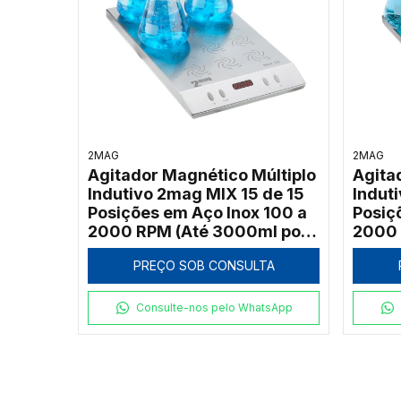
2MAG
2MAG
Agitador Magnético Múltiplo
Agita
Indutivo 2mag MIX 15 de 15
Indut
Posições em Aço Inox 100 a
Posiç
2000 RPM (Até 3000ml por
2000 
Ponto)
Ponto
PREÇO SOB CONSULTA
Consulte-nos pelo WhatsApp