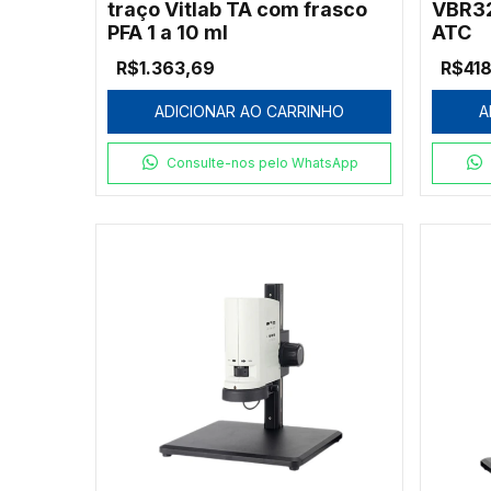
traço Vitlab TA com frasco
VBR32
PFA 1 a 10 ml
ATC
R$1.363,69
R$418
ADICIONAR AO CARRINHO
A
Consulte-nos pelo WhatsApp