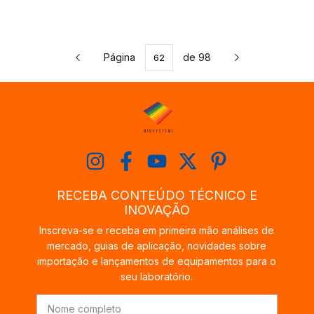
Página
de 98
RECEBA CONTEÚDO TÉCNICO E
INOVAÇÃO
Inscreva-se e receba em primeira mão análises de
mercado, guias de aplicação, novidades sobre
importação e lançamentos de equipamentos para o
seu laboratório.