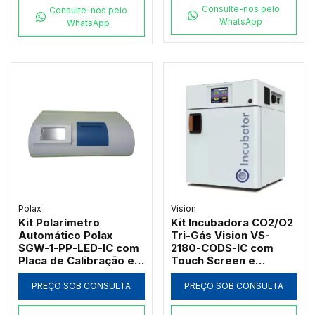
Consulte-nos pelo
Consulte-nos pelo
WhatsApp
WhatsApp
Polax
Vision
Kit Polarímetro
Kit Incubadora CO2/O2
Automático Polax
Tri-Gás Vision VS-
SGW-1-PP-LED-IC com
2180-CODS-IC com
Placa de Calibração e
Touch Screen e
Tela Touch
Esterilização 121°C
180L
PREÇO SOB CONSULTA
PREÇO SOB CONSULTA