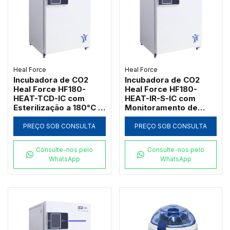
Heal Force
Heal Force
Incubadora de CO2
Incubadora de CO2
Heal Force HF180-
Heal Force HF180-
HEAT-TCD-IC com
HEAT-IR-S-IC com
Esterilização a 180°C e
Monitoramento de
Sensor TCD
Umidade
PREÇO SOB CONSULTA
PREÇO SOB CONSULTA
Consulte-nos pelo
Consulte-nos pelo
WhatsApp
WhatsApp