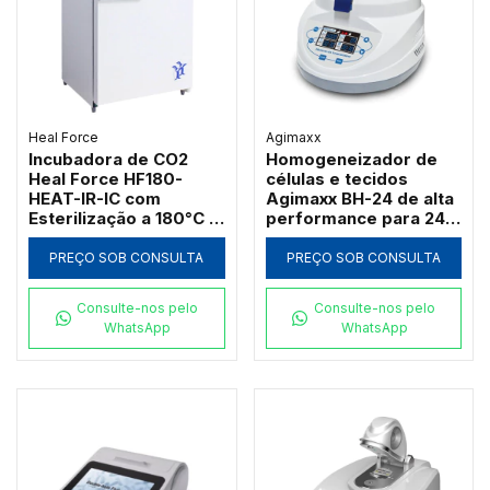
Heal Force
Agimaxx
Incubadora de CO2
Homogeneizador de
Heal Force HF180-
células e tecidos
HEAT-IR-IC com
Agimaxx BH-24 de alta
Esterilização a 180°C e
performance para 24
Sensor IR
tubos
PREÇO SOB CONSULTA
PREÇO SOB CONSULTA
Consulte-nos pelo
Consulte-nos pelo
WhatsApp
WhatsApp