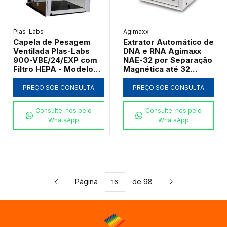
Plas-Labs
Agimaxx
Capela de Pesagem
Extrator Automático de
Ventilada Plas-Labs
DNA e RNA Agimaxx
900-VBE/24/EXP com
NAE-32 por Separação
Filtro HEPA - Modelo
Magnética até 32
Compacto
Amostras
PREÇO SOB CONSULTA
PREÇO SOB CONSULTA
Consulte-nos pelo
Consulte-nos pelo
WhatsApp
WhatsApp
Página
de 98