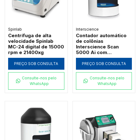
Spinlab
Interscience
Centrífuga de alta
Contador automático
velocidade Spinlab
de colônias
MC-24 digital de 15000
Interscience Scan
rpm e 21400xg
5000 Ai com
inteligência artificial
para placas de até
PREÇO SOB CONSULTA
PREÇO SOB CONSULTA
150mm
Consulte-nos pelo
Consulte-nos pelo
WhatsApp
WhatsApp