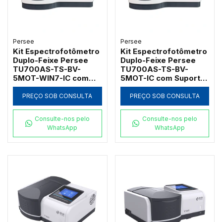
Persee
Persee
Kit Espectrofotômetro
Kit Espectrofotômetro
Duplo-Feixe Persee
Duplo-Feixe Persee
TU700AS-TS-BV-
TU700AS-TS-BV-
5MOT-WIN7-IC com
5MOT-IC com Suporte
Suporte Motorizado e
Motorizado para 5
Software GLP/GMP
Cubetas Softwares
PREÇO SOB CONSULTA
PREÇO SOB CONSULTA
(190 a 1100nm)
UVTouch e UVWin (190
a 1100nm)
Consulte-nos pelo
Consulte-nos pelo
WhatsApp
WhatsApp