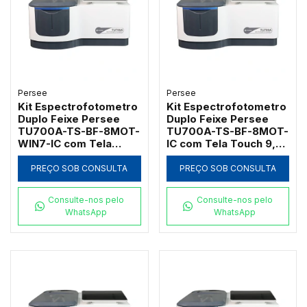
Persee
Persee
Kit Espectrofotometro
Kit Espectrofotometro
Duplo Feixe Persee
Duplo Feixe Persee
TU700A-TS-BF-8MOT-
TU700A-TS-BF-8MOT-
WIN7-IC com Tela
IC com Tela Touch 9,7"
Touch 9,7" e Software
e Suporte Motorizado
UVWin 7.0 em
para 8 Cubetas
PREÇO SOB CONSULTA
PREÇO SOB CONSULTA
Conformidade
GLP/GMP
Consulte-nos pelo
Consulte-nos pelo
WhatsApp
WhatsApp