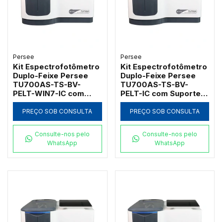
Persee
Persee
Kit Espectrofotômetro
Kit Espectrofotômetro
Duplo-Feixe Persee
Duplo-Feixe Persee
TU700AS-TS-BV-
TU700AS-TS-BV-
PELT-WIN7-IC com
PELT-IC com Suporte
Módulo Peltier e
Termostatizado para 5
Software GLP/GMP
Cubetas e Módulo
PREÇO SOB CONSULTA
PREÇO SOB CONSULTA
(190 a 1100nm)
Peltier (190 a 1100nm)
Consulte-nos pelo
Consulte-nos pelo
WhatsApp
WhatsApp