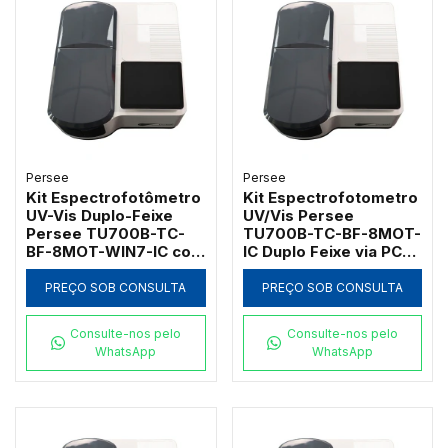
Persee
Persee
Kit Espectrofotômetro
Kit Espectrofotometro
UV-Vis Duplo-Feixe
UV/Vis Persee
Persee TU700B-TC-
TU700B-TC-BF-8MOT-
BF-8MOT-WIN7-IC com
IC Duplo Feixe via PC
Suporte Motorizado
com Suporte
para 8 Cubetas e
Motorizado 8 Cubetas
PREÇO SOB CONSULTA
PREÇO SOB CONSULTA
Software UVwin
GLP/GMP/GRP
Consulte-nos pelo
Consulte-nos pelo
WhatsApp
WhatsApp