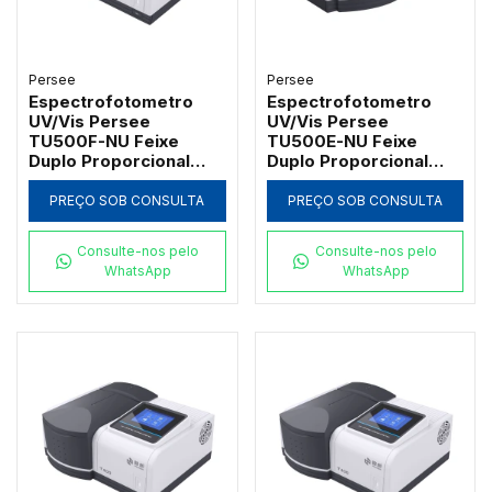
Persee
Persee
Espectrofotometro
Espectrofotometro
UV/Vis Persee
UV/Vis Persee
TU500F-NU Feixe
TU500E-NU Feixe
Duplo Proporcional
Duplo Proporcional
com Tela Touch
com Tela Touch
Screen 7" e Suporte 5
Screen 7" e Suporte 8
PREÇO SOB CONSULTA
PREÇO SOB CONSULTA
Cubetas (5-100mm)
Cubetas
Consulte-nos pelo
Consulte-nos pelo
WhatsApp
WhatsApp