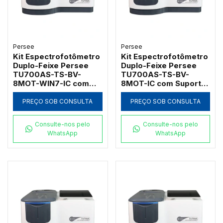
Persee
Persee
Kit Espectrofotômetro
Kit Espectrofotômetro
Duplo-Feixe Persee
Duplo-Feixe Persee
TU700AS-TS-BV-
TU700AS-TS-BV-
8MOT-WIN7-IC com
8MOT-IC com Suporte
Suporte Motorizado
Motorizado para 8
para 8 Cubetas e
Cubetas Softwares
PREÇO SOB CONSULTA
PREÇO SOB CONSULTA
Software GLP/GMP
UVTouch e UVWin (190
(190 a 1100nm)
a 1100nm)
Consulte-nos pelo
Consulte-nos pelo
WhatsApp
WhatsApp