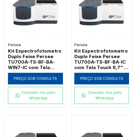
Persee
Persee
Kit Espectrofotometro
Kit Espectrofotometro
Duplo Feixe Persee
Duplo Feixe Persee
TU700A-TS-BF-BA-
TU700A-TS-BF-BA-IC
WIN7-IC com Tela
com Tela Touch 9,7" e
Touch 9,7" e Software
Suporte Fixo para
UVWin 7.0 em
Cubetas Padrao e
PREÇO SOB CONSULTA
PREÇO SOB CONSULTA
Conformidade
Micro
GLP/GMP
Consulte-nos pelo
Consulte-nos pelo
WhatsApp
WhatsApp