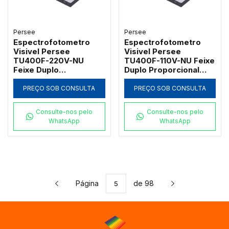
Persee
Persee
Espectrofotometro
Espectrofotometro
Visivel Persee
Visivel Persee
TU400F-220V-NU
TU400F-110V-NU Feixe
Feixe Duplo
Duplo Proporcional
Proporcional com Tela
com Tela Touch
Touch Screen 7" e
Screen 7" e Suporte 5
PREÇO SOB CONSULTA
PREÇO SOB CONSULTA
Suporte 5 Cubetas (5-
Cubetas (5-100mm)
100mm)
Consulte-nos pelo
Consulte-nos pelo
WhatsApp
WhatsApp
Página
de 98