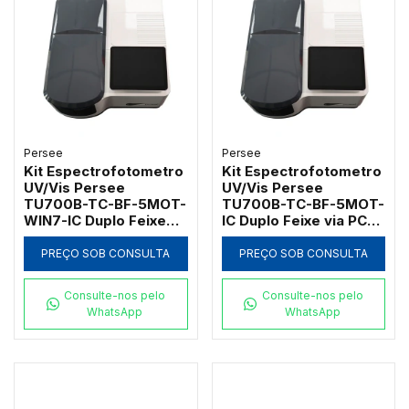
Persee
Persee
Kit Espectrofotometro
Kit Espectrofotometro
UV/Vis Persee
UV/Vis Persee
TU700B-TC-BF-5MOT-
TU700B-TC-BF-5MOT-
WIN7-IC Duplo Feixe
IC Duplo Feixe via PC
via PC com
com Suporte
GLP/GMP/GRP e
Motorizado 5 Cubetas
PREÇO SOB CONSULTA
PREÇO SOB CONSULTA
Suporte 5 Cubetas
Consulte-nos pelo
Consulte-nos pelo
WhatsApp
WhatsApp