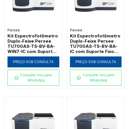
Persee
Persee
Kit Espectrofotômetro
Kit Espectrofotômetro
Duplo-Feixe Persee
Duplo-Feixe Persee
TU700AS-TS-BV-BA-
TU700AS-TS-BV-BA-
WIN7-IC com Suporte
IC com Suporte Fixo
Fixo Padrão e Micro e
Padrão e Micro
Software GLP/GMP
Softwares UVTouch e
PREÇO SOB CONSULTA
PREÇO SOB CONSULTA
(190 a 1100nm)
UVWin (190 a 1100nm)
Consulte-nos pelo
Consulte-nos pelo
WhatsApp
WhatsApp