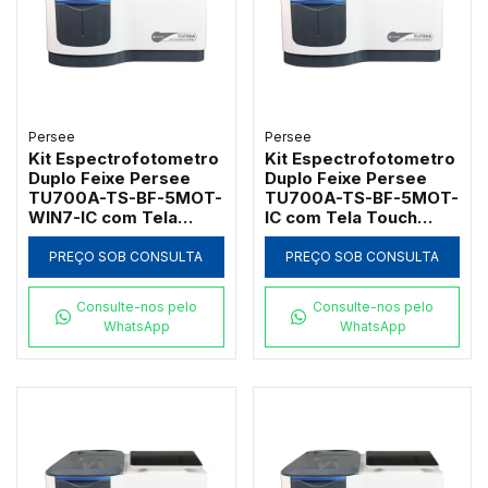
Persee
Persee
Kit Espectrofotometro
Kit Espectrofotometro
Duplo Feixe Persee
Duplo Feixe Persee
TU700A-TS-BF-5MOT-
TU700A-TS-BF-5MOT-
WIN7-IC com Tela
IC com Tela Touch
Touch 9,7" e Software
Screen 9,7" e Suporte
UVWin 7.0 em
Motorizado para 5
PREÇO SOB CONSULTA
PREÇO SOB CONSULTA
Conformidade
Cubetas
GLP/GMP
Consulte-nos pelo
Consulte-nos pelo
WhatsApp
WhatsApp