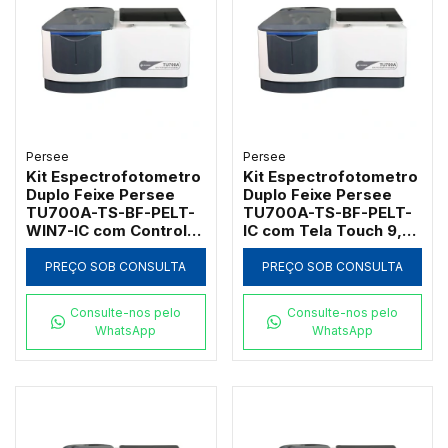
Persee
Persee
Kit Espectrofotometro
Kit Espectrofotometro
Duplo Feixe Persee
Duplo Feixe Persee
TU700A-TS-BF-PELT-
TU700A-TS-BF-PELT-
WIN7-IC com Controle
IC com Tela Touch 9,7"
Peltier e Software
e Controle de
UVWin 7.0 GLP/GMP
Temperatura Peltier
PREÇO SOB CONSULTA
PREÇO SOB CONSULTA
Consulte-nos pelo
Consulte-nos pelo
WhatsApp
WhatsApp