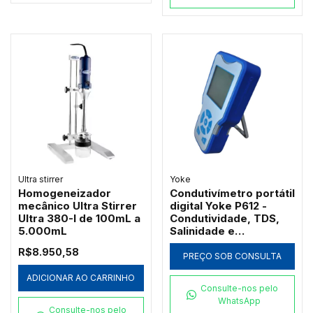
Ultra stirrer
Yoke
Homogeneizador
Condutivímetro portátil
mecânico Ultra Stirrer
digital Yoke P612 -
Ultra 380-I de 100mL a
Condutividade, TDS,
5.000mL
Salinidade e
Resistividade
R$8.950,58
PREÇO SOB CONSULTA
ADICIONAR AO CARRINHO
Consulte-nos pelo
WhatsApp
Consulte-nos pelo