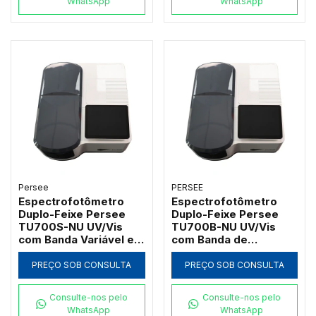
WhatsApp
WhatsApp
Persee
PERSEE
Espectrofotômetro
Espectrofotômetro
Duplo-Feixe Persee
Duplo-Feixe Persee
TU700S-NU UV/Vis
TU700B-NU UV/Vis
com Banda Variável e
com Banda de
Software UVWin (190 a
Passagem 2nm e
1100nm)
Software UVWin (190 a
PREÇO SOB CONSULTA
PREÇO SOB CONSULTA
1100nm)
Consulte-nos pelo
Consulte-nos pelo
WhatsApp
WhatsApp