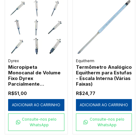
Dyrex
Equitherm
Micropipeta
Termômetro Analógico
Monocanal de Volume
Equitherm para Estufas
Fixo Dyrex
- Escala Interna (Várias
Parcialmente
Faixas)
Autoclavável
R$51,00
R$24,77
ADICIONAR AO CARRINHO
ADICIONAR AO CARRINHO
Consulte-nos pelo
Consulte-nos pelo
WhatsApp
WhatsApp