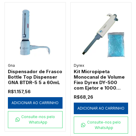
Gna
Dyrex
Dispensador de Frasco
Kit Micropipeta
Bottle Top Dispenser
Monocanal de Volume
GNA BTDR-5 5 a 60mL
Fixo Dyrex DY-500
com Ejetor e 1000
R$1.157,56
Ponteiras Azuis
R$68,26
Redplast 500µL
ADICIONAR AO CARRINHO
ADICIONAR AO CARRINHO
Consulte-nos pelo
WhatsApp
Consulte-nos pelo
WhatsApp