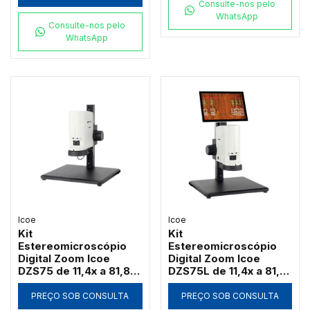
Consulte-nos pelo
WhatsApp
Consulte-nos pelo
WhatsApp
Icoe
Icoe
Kit
Kit
Estereomicroscópio
Estereomicroscópio
Digital Zoom Icoe
Digital Zoom Icoe
DZS75 de 11,4x a 81,8x
DZS75L de 11,4x a 81,8x
Câmera 4MP Anel LED
Tela Touch 10" 4MP
HDMI Wi-Fi (Sem Tela)
Anel LED HDMI Wi-Fi
PREÇO SOB CONSULTA
PREÇO SOB CONSULTA