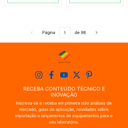
Página
de 98
RECEBA CONTEÚDO TÉCNICO E
INOVAÇÃO
Inscreva-se e receba em primeira mão análises de
mercado, guias de aplicação, novidades sobre
importação e lançamentos de equipamentos para o
seu laboratório.