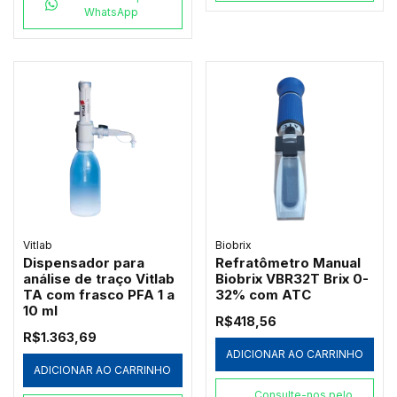
WhatsApp
Vitlab
Biobrix
Dispensador para
Refratômetro Manual
análise de traço Vitlab
Biobrix VBR32T Brix 0-
TA com frasco PFA 1 a
32% com ATC
10 ml
R$418,56
R$1.363,69
ADICIONAR AO CARRINHO
ADICIONAR AO CARRINHO
Consulte-nos pelo