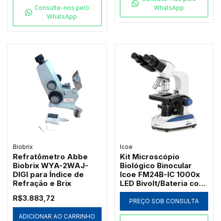
Consulte-nos pelo
WhatsApp
WhatsApp
Biobrix
Icoe
Refratômetro Abbe
Kit Microscópio
Biobrix WYA-2WAJ-
Biológico Binocular
DIGI para Índice de
Icoe FM24B-IC 1000x
Refração e Brix
LED Bivolt/Bateria com
Ótica Acromática
R$3.883,72
PREÇO SOB CONSULTA
ADICIONAR AO CARRINHO