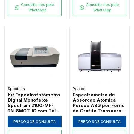
Consulte-nos pelo
Consulte-nos pelo
WhatsApp
WhatsApp
Spectrum
Persee
Kit Espectrofotômetro
Espectrometro de
Digital Monofeixe
Absorcao Atomica
Spectrum 2100-MF-
Persee A3G por Forno
2N-8MOT-IC com Tela
de Grafite Transversal
de 7" Banda 2nm 21
com Correcao D2 e SR
CFR e Carrossel 8
PREÇO SOB CONSULTA
PREÇO SOB CONSULTA
Posições