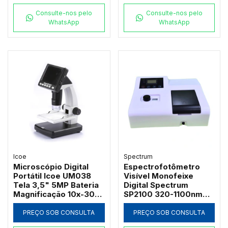
Consulte-nos pelo
Consulte-nos pelo
WhatsApp
WhatsApp
Icoe
Spectrum
Microscópio Digital
Espectrofotômetro
Portátil Icoe UM038
Visível Monofeixe
Tela 3,5" 5MP Bateria
Digital Spectrum
Magnificação 10x-300x
SP2100 320-1100nm
e Iluminação LED
com Suporte 4
Cubetas de 50mm e
PREÇO SOB CONSULTA
PREÇO SOB CONSULTA
Software PC