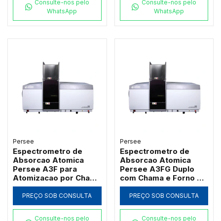
Consulte-nos pelo
Consulte-nos pelo
WhatsApp
WhatsApp
Persee
Persee
Espectrometro de
Espectrometro de
Absorcao Atomica
Absorcao Atomica
Persee A3F para
Persee A3FG Duplo
Atomizacao por Chama
com Chama e Forno de
com Queimador de
Grafite Transversal
Titanio
PREÇO SOB CONSULTA
PREÇO SOB CONSULTA
Consulte-nos pelo
Consulte-nos pelo