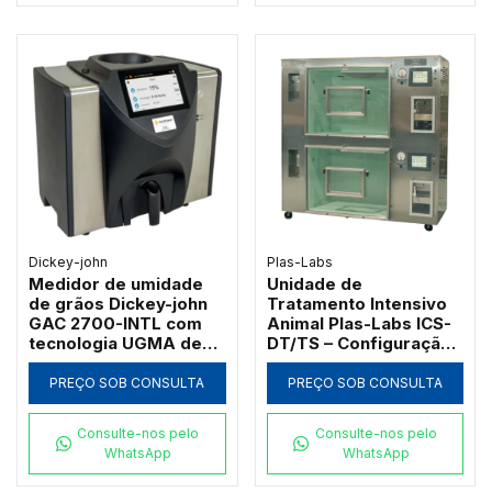
Dickey-john
Plas-Labs
Medidor de umidade
Unidade de
de grãos Dickey-john
Tratamento Intensivo
GAC 2700-INTL com
Animal Plas-Labs ICS-
tecnologia UGMA de
DT/TS – Configuração
149 MHz
Vertical de Alta
Estatura
PREÇO SOB CONSULTA
PREÇO SOB CONSULTA
Consulte-nos pelo
Consulte-nos pelo
WhatsApp
WhatsApp