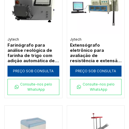
Jytech
Jytech
Farinógrafo para
Extensógrafo
análise reológica de
eletrônico para
farinha de trigo com
avaliação de
adição automática de
resistência e extensão
água Jytech PF-T
da massa de farinha
Jytech JLSD
PREÇO SOB CONSULTA
PREÇO SOB CONSULTA
Consulte-nos pelo
Consulte-nos pelo
WhatsApp
WhatsApp