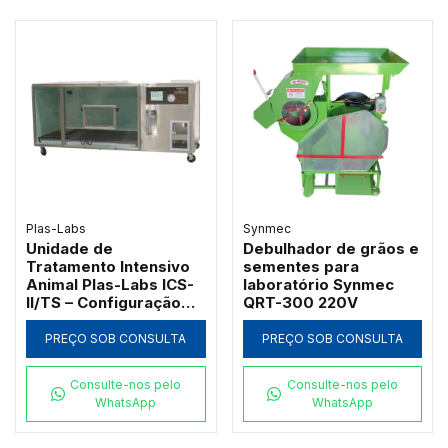
Plas-Labs
Synmec
Unidade de
Debulhador de grãos e
Tratamento Intensivo
sementes para
Animal Plas-Labs ICS-
laboratório Synmec
II/TS – Configuração
QRT-300 220V
Horizontal para
Grandes Portes
PREÇO SOB CONSULTA
PREÇO SOB CONSULTA
Consulte-nos pelo
Consulte-nos pelo
WhatsApp
WhatsApp