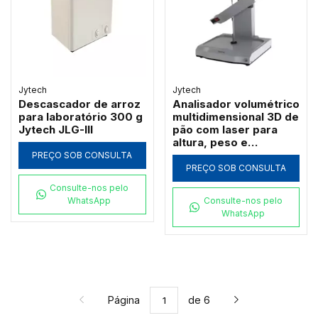
Jytech
Jytech
Descascador de arroz
Analisador volumétrico
para laboratório 300 g
multidimensional 3D de
Jytech JLG-III
pão com laser para
altura, peso e
densidade Jytech PV-X
PREÇO SOB CONSULTA
PREÇO SOB CONSULTA
Consulte-nos pelo
WhatsApp
Consulte-nos pelo
WhatsApp
Página
de 6